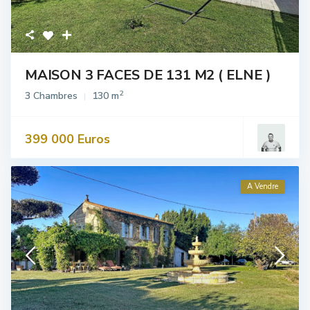
MAISON 3 FACES DE 131 M2 ( ELNE )
2
3 Chambres
130 m
399 000 Euros
A Vendre