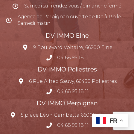
Samedi sur rendez-vous / dimanche fermé
Agence de Perpignan ouverte de 10h à 13h le
Samedi matin
DV IMMO Elne
9 Boulevard Voltaire, 66200 Elne
04 68 95 18 11
DV IMMO Pollestres
6 Rue Alfred Sauvy, 66450 Pollestres
04 68 95 18 11
DV IMMO Perpignan
5 place Léon Gambetta 66000 Perpignan
FR
04 68 95 18 11