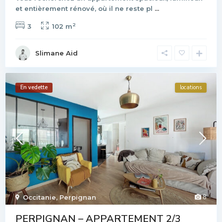
et entièrement rénové, où il ne reste pl
...
2
3
102 m
Slimane Aid
En vedette
locations
8
Occitanie
,
Perpignan
PERPIGNAN – APPARTEMENT 2/3