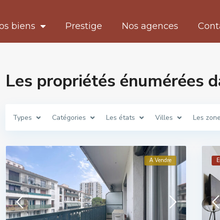
os biens
Prestige
Nos agences
Cont
Les propriétés énumérées 
Types
Catégories
Les états
Villes
Les zon
A Vendre
E