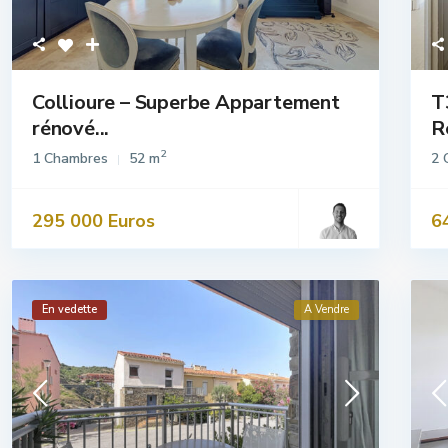
Collioure – Superbe Appartement
T
rénové...
R
2
1 Chambres
52 m
2 
295 000 Euros
6
En vedette
A Vendre