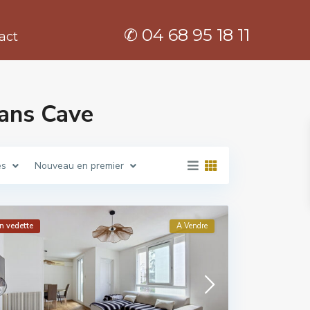
✆ 04 68 95 18 11
act
dans Cave
es
Nouveau en premier
n vedette
A Vendre