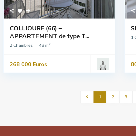
COLLIOURE (66) –
S
APPARTEMENT de type T...
1 
2
2 Chambres
48 m
268 000 Euros
8
1
2
3