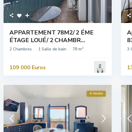
APPARTEMENT 78M2/ 2 ÉME
A
ÉTAGE LOUÉ/ 2 CHAMBR...
8
2
2 Chambres
1 Salle de bain
78 m
3 
109 000 Euros
1
A Vendre