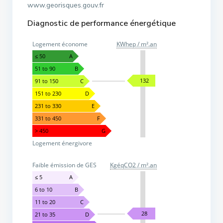
www.georisques.gouv.fr
Diagnostic de performance énergétique
Logement économe
KWhep / m².an
≤ 50
A
51 to 90
B
132
91 to 150
C
151 to 230
D
231 to 330
E
331 to 450
F
> 450
G
Logement énergivore
Faible émission de GES
KgéqCO2 / m².an
≤ 5
A
6 to 10
B
11 to 20
C
28
21 to 35
D