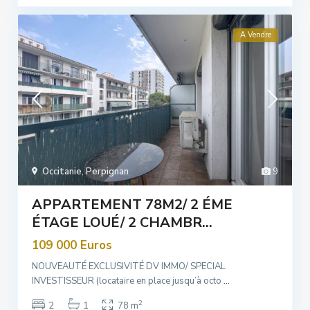
A Vendre
Occitanie
,
Perpignan
9
APPARTEMENT 78M2/ 2 ÉME
ÉTAGE LOUÉ/ 2 CHAMBR...
109 000 Euros
NOUVEAUTÉ EXCLUSIVITÉ DV IMMO/ SPECIAL
INVESTISSEUR (locataire en place jusqu’à octo
...
2
2
1
78 m