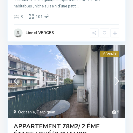
habitables , niché au sein d’une petit
...
2
3
101 m
Lionel VERGES
A Vendre
Occitanie
,
Perpignan
9
APPARTEMENT 78M2/ 2 ÉME