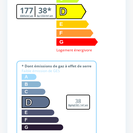
177
38*
D
KWh/m².an
kg CO2/m².an
E
F
G
Logement énergivore
* Dont émissions de gaz à effet de serre
Faible émission de GES
A
B
C
D
38
KgéqCO2 / m².an
E
F
G