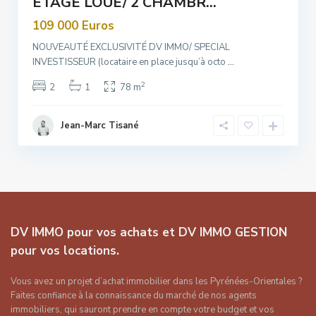
ÉTAGE LOUÉ/ 2 CHAMBR...
109 000 Euros
NOUVEAUTÉ EXCLUSIVITÉ DV IMMO/ SPECIAL
INVESTISSEUR (locataire en place jusqu’à octo
...
2
2
1
78 m
Jean-Marc Tisané
DV IMMO pour vos achats et DV IMMO GESTION
pour vos locations.
Vous avez un projet d’achat immobilier dans les Pyrénées-Orientales ?
Faites confiance à la connaissance du marché de nos agents
immobiliers, qui sauront prendre en compte votre budget et vos