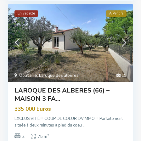
En vedette
A Vendre
Occitanie
,
Laroque des alberes
19
LAROQUE DES ALBERES (66) –
MAISON 3 FA...
335 000 Euros
EXCLUSIVITÉ !!! COUP DE COEUR DVIMMO !!! Parfaitement
située à deux minutes à pied du coeu
...
2
2
75 m