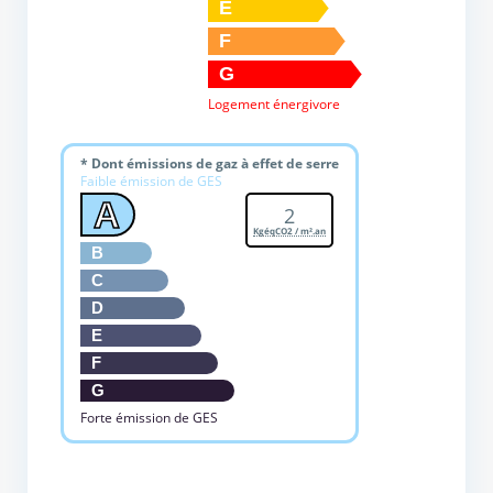
E
F
G
Logement énergivore
* Dont émissions de gaz à effet de serre
Faible émission de GES
A
2
KgéqCO2 / m².an
B
C
D
E
F
G
Forte émission de GES