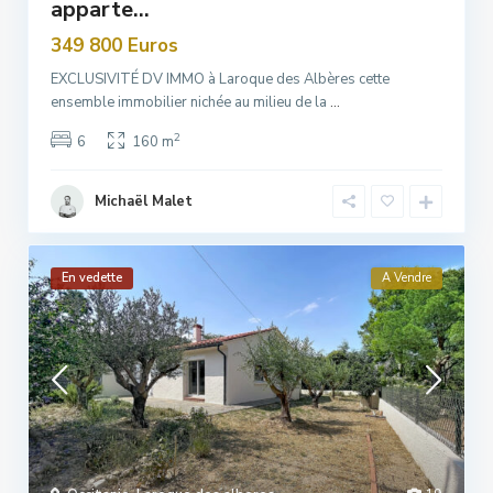
apparte...
349 800 Euros
EXCLUSIVITÉ DV IMMO à Laroque des Albères cette
ensemble immobilier nichée au milieu de la
...
2
6
160 m
Michaël Malet
En vedette
A Vendre