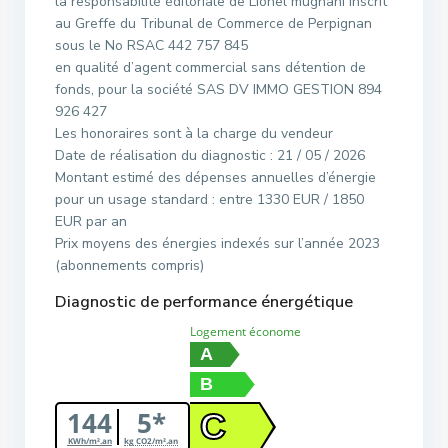
la responsabilité éditoriale de Lionel mugnani inscrit
au Greffe du Tribunal de Commerce de Perpignan
sous le No RSAC 442 757 845
en qualité d’agent commercial sans détention de
fonds, pour la société SAS DV IMMO GESTION 894
926 427
Les honoraires sont à la charge du vendeur
Date de réalisation du diagnostic : 21 / 05 / 2026
Montant estimé des dépenses annuelles d’énergie
pour un usage standard : entre 1330 EUR / 1850
EUR par an
Prix moyens des énergies indexés sur l’année 2023
(abonnements compris)
Diagnostic de performance énergétique
Logement économe
A
B
144
5*
C
KWh/m².an
kg CO2/m².an