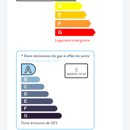
D
E
F
G
Logement énergivore
* Dont émissions de gaz à effet de serre
Faible émission de GES
A
5
KgéqCO2 / m².an
B
C
D
E
F
G
Forte émission de GES