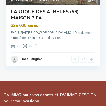
Occitanie
,
Laroque des alberes
19
LAROQUE DES ALBERES (66) –
MAISON 3 FA...
335 000 Euros
EXCLUSIVITÉ !!! COUP DE COEUR DVIMMO !!! Parfaitement
située à deux minutes à pied du coeu
...
2
2
75 m
Lionel Mugnani
DV IMMO pour vos achats et DV IMMO GESTION
pour vos locations.