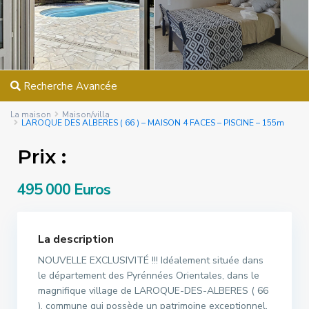
Recherche Avancée
La maison
Maison/villa
LAROQUE DES ALBERES ( 66 ) – MAISON 4 FACES – PISCINE – 155m
Prix :
495 000 Euros
La description
NOUVELLE EXCLUSIVITÉ !!! Idéalement située dans
le département des Pyrénnées Orientales, dans le
magnifique village de LAROQUE-DES-ALBERES ( 66
), commune qui possède un patrimoine exceptionnel,