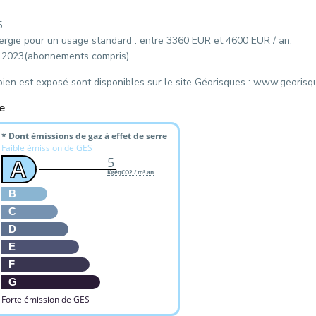
5
rgie pour un usage standard : entre 3360 EUR et 4600 EUR / an.
ée 2023(abonnements compris)
bien est exposé sont disponibles sur le site Géorisques : www.georisq
e
* Dont émissions de gaz à effet de serre
Faible émission de GES
5
A
KgéqCO2 / m².an
B
C
D
E
F
G
Forte émission de GES