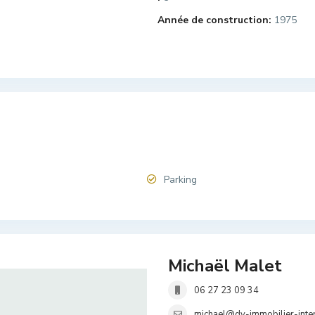
Année de construction:
1975
Parking
Michaël Malet
06 27 23 09 34
michael@dv-immobilier-inte