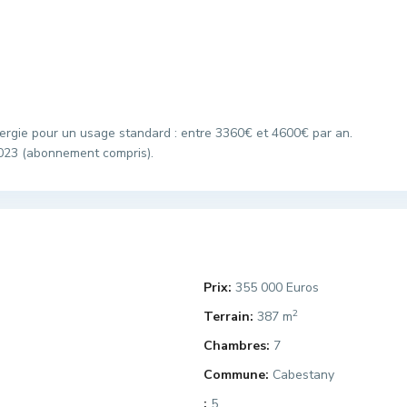
rgie pour un usage standard : entre 3360€ et 4600€ par an.
023 (abonnement compris).
Prix:
355 000 Euros
2
Terrain:
387 m
Chambres:
7
Commune:
Cabestany
:
5