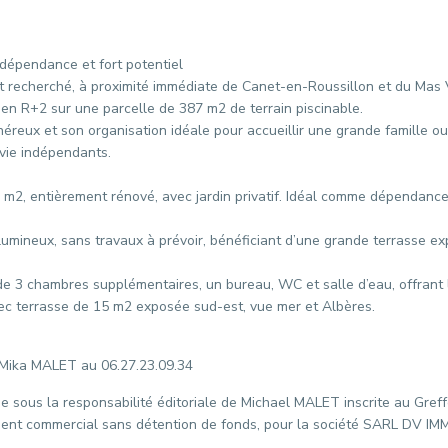
épendance et fort potentiel
t recherché, à proximité immédiate de Canet-en-Roussillon et du Mas 
 en R+2 sur une parcelle de 387 m2 de terrain piscinable.
éreux et son organisation idéale pour accueillir une grande famille o
vie indépendants.
m2, entièrement rénové, avec jardin privatif. Idéal comme dépendance
umineux, sans travaux à prévoir, bénéficiant d’une grande terrasse e
e 3 chambres supplémentaires, un bureau, WC et salle d’eau, offrant 
vec terrasse de 15 m2 exposée sud-est, vue mer et Albères.
 Mika MALET au 06.27.23.09.34
e sous la responsabilité éditoriale de Michael MALET inscrite au Gre
gent commercial sans détention de fonds, pour la société SARL DV I