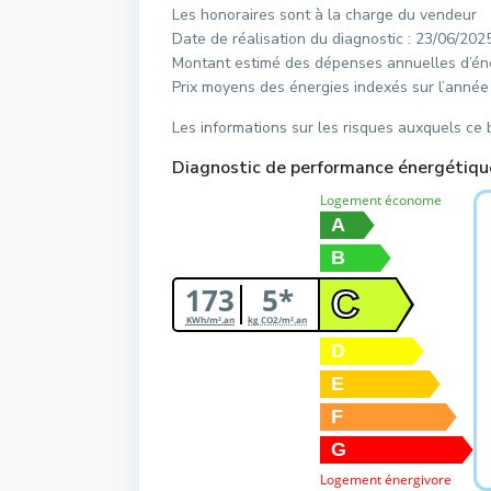
Les honoraires sont à la charge du vendeur
Date de réalisation du diagnostic : 23/06/202
Montant estimé des dépenses annuelles d’éne
Prix moyens des énergies indexés sur l’ann
Les informations sur les risques auxquels ce 
Diagnostic de performance énergétiqu
Logement économe
A
B
173
5*
C
KWh/m².an
kg CO2/m².an
D
E
F
G
Logement énergivore