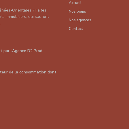
Accueil
énées-Orientales ? Faites
Nos biens
s immobiliers, qui sauront
Nos agences
.
Contact
nt par
l’Agence D2 Prod
.
teur de la consommation dont