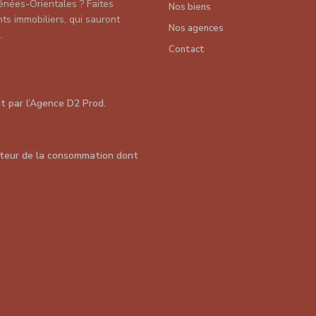
énées-Orientales ? Faites
Nos biens
s immobiliers, qui sauront
Nos agences
.
Contact
nt par
l’Agence D2 Prod
.
teur de la consommation dont