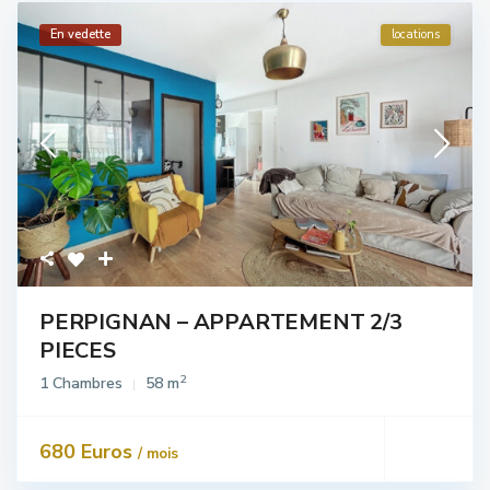
En vedette
locations
PERPIGNAN – APPARTEMENT 2/3
PIECES
2
1 Chambres
58 m
680 Euros
/ mois