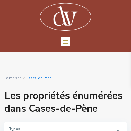
La maison
Cases-de-Pène
Les propriétés énumérées
dans Cases-de-Pène
Types