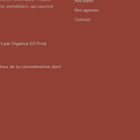
Nos biens
s immobiliers, qui sauront
Nos agences
.
Contact
nt par
l’Agence D2 Prod
.
teur de la consommation dont