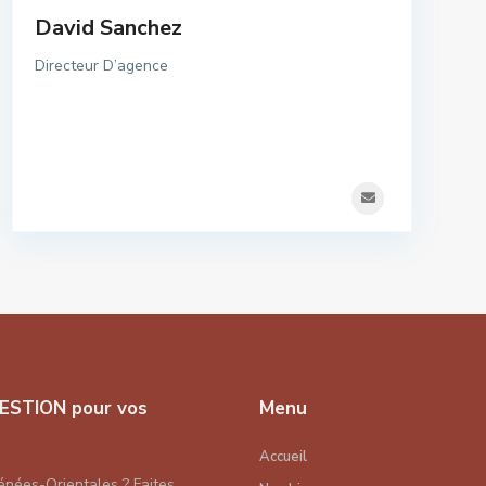
David Sanchez
Directeur D’agence
ESTION pour vos
Menu
Accueil
énées-Orientales ? Faites