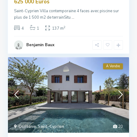
625 000 Euros
Saint-Cyprien Villa contemporaine 4 faces avec piscine sur
plus de 1 500 m2 de terrainSitu
...
2
4
1
137 m
Benjamin Baux
A Vendre
Occitanie
,
Saint-Cyprien
20