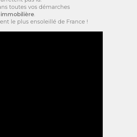
dans toutes vos démarches
 immobilière
.
nt le plus ensoleillé de France !