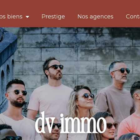
os biens
Prestige
Nos agences
Cont
dv immo