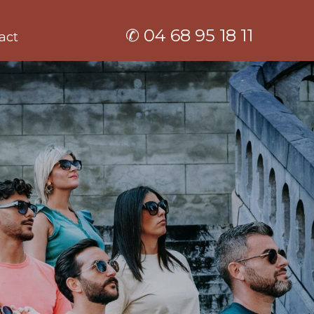
✆ 04 68 95 18 11
act