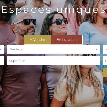
Espaces uniques
A Vendre
En Location
Secteur