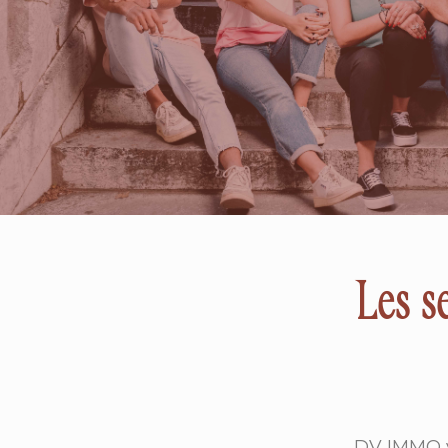
Les s
DV IMMO v