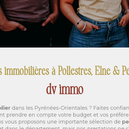
 immobilières à Pollestres, Elne & P
dv immo
ilier
dans les Pyrénées-Orientales ? Faites confi
ont prendre en compte votre budget et vos préfér
us vous proposons une importante sélection de
pe
s et dans le département, mais nos prestations ne s’