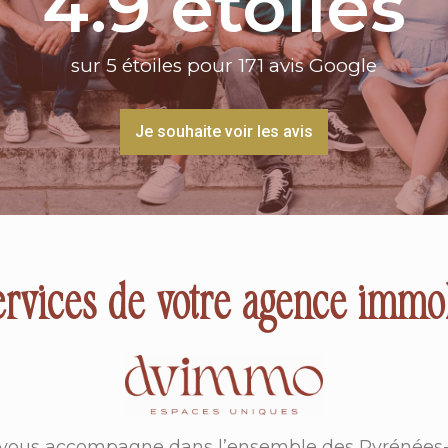
4.9
 étoiles
sur 5 étoiles pour 171 avis Google
Je souhaite voir les avis
ervices de votre agence immob
ous accompagne dans l’ensemble des Pyrénées-