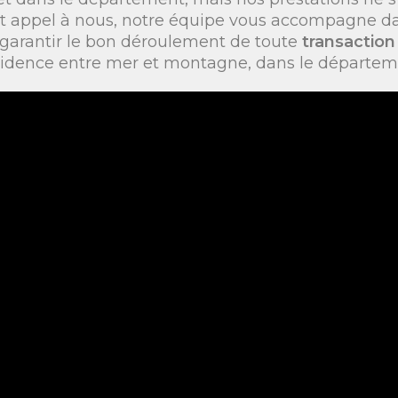
ait appel à nous, notre équipe vous accompagne 
 garantir le bon déroulement de toute
transaction
ésidence entre mer et montagne, dans le départeme