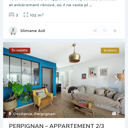
et entièrement rénové, où il ne reste pl
...
2
3
102 m
Slimane Aid
En vedette
locations
8
Occitanie
,
Perpignan
PERPIGNAN – APPARTEMENT 2/3