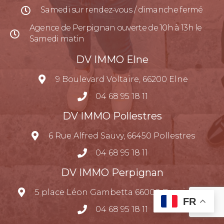
Samedi sur rendez-vous / dimanche fermé
Agence de Perpignan ouverte de 10h à 13h le
Samedi matin
DV IMMO Elne
9 Boulevard Voltaire, 66200 Elne
04 68 95 18 11
DV IMMO Pollestres
6 Rue Alfred Sauvy, 66450 Pollestres
04 68 95 18 11
DV IMMO Perpignan
5 place Léon Gambetta 66000 Perpignan
FR
04 68 95 18 11