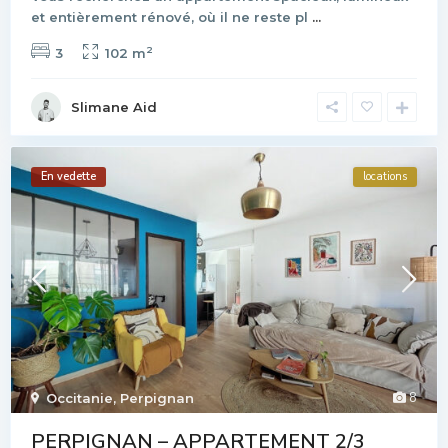
et entièrement rénové, où il ne reste pl
...
2
3
102 m
Slimane Aid
En vedette
locations
8
Occitanie
,
Perpignan
PERPIGNAN – APPARTEMENT 2/3