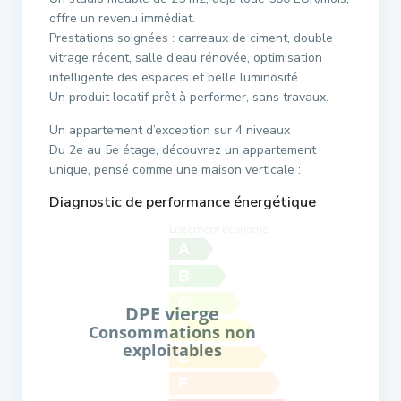
offre un revenu immédiat.
Prestations soignées : carreaux de ciment, double
vitrage récent, salle d’eau rénovée, optimisation
intelligente des espaces et belle luminosité.
Un produit locatif prêt à performer, sans travaux.
Un appartement d’exception sur 4 niveaux
Du 2e au 5e étage, découvrez un appartement
unique, pensé comme une maison verticale :
Diagnostic de performance énergétique
Logement économe
A
B
C
DPE vierge
D
Consommations non
exploitables
E
F