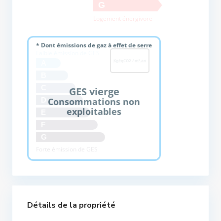
G
Logement énergivore
* Dont émissions de gaz à effet de serre
Faible émission de GES
KgéqCO2 / m².an
A
B
C
GES vierge
Consommations non
D
exploitables
E
F
G
Forte émission de GES
Détails de la propriété